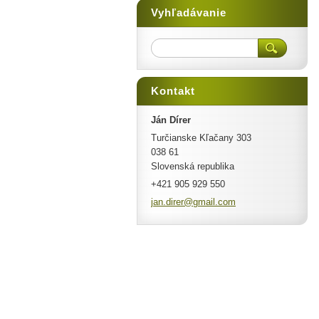
Vyhľadávanie
Kontakt
Ján Dírer
Turčianske Kľačany 303
038 61
Slovenská republika
+421 905 929 550
jan.dire
r@gmail.
com