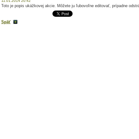
11.01.2014 20:42
Toto je popis ukážkovej akcie. Môžete ju ľubovoľne editovať, prípadne odstrá
Späť