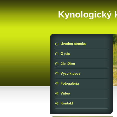
Kynologický 
Úvodná stránka
O nás
Ján Dírer
Výcvik psov
Fotogaléria
Video
Kontakt