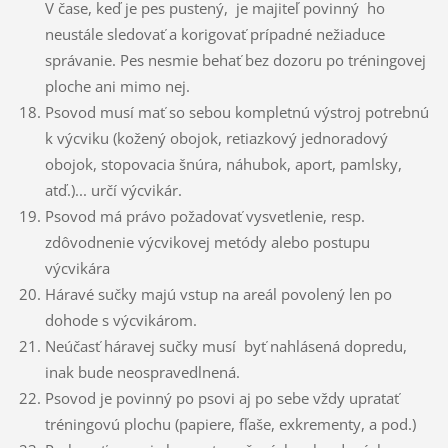
V čase, keď je pes pustený, je majiteľ povinný ho
neustále sledovať a korigovať prípadné nežiaduce
správanie. Pes nesmie behať bez dozoru po tréningovej
ploche ani mimo nej.
Psovod musí mať so sebou kompletnú výstroj potrebnú
k výcviku (kožený obojok, retiazkový jednoradový
obojok, stopovacia šnúra, náhubok, aport, pamlsky,
atď.)... určí výcvikár.
Psovod má právo požadovať vysvetlenie, resp.
zdôvodnenie výcvikovej metódy alebo postupu
výcvikára
Háravé sučky majú vstup na areál povolený len po
dohode s výcvikárom.
Neúčasť háravej sučky musí byť nahlásená dopredu,
inak bude neospravedlnená.
Psovod je povinný po psovi aj po sebe vždy upratať
tréningovú plochu (papiere, fľaše, exkrementy, a pod.)