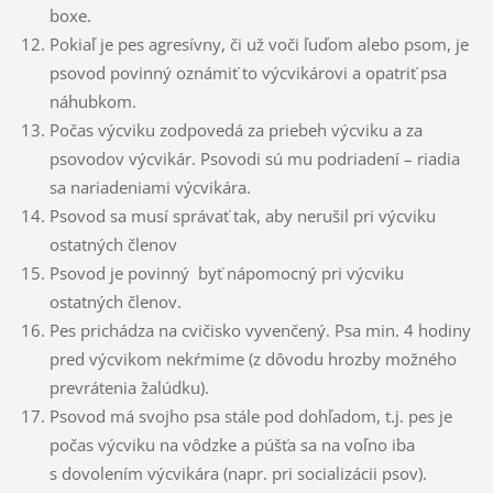
boxe.
Pokiaľ je pes agresívny, či už voči ľuďom alebo psom, je
psovod povinný oznámiť to výcvikárovi a opatriť psa
náhubkom.
Počas výcviku zodpovedá za priebeh výcviku a za
psovodov výcvikár. Psovodi sú mu podriadení – riadia
sa nariadeniami výcvikára.
Psovod sa musí správať tak, aby nerušil pri výcviku
ostatných členov
Psovod je povinný byť nápomocný pri výcviku
ostatných členov.
Pes prichádza na cvičisko vyvenčený. Psa min. 4 hodiny
pred výcvikom nekŕmime (z dôvodu hrozby možného
prevrátenia žalúdku).
Psovod má svojho psa stále pod dohľadom, t.j. pes je
počas výcviku na vôdzke a púšťa sa na voľno iba
s dovolením výcvikára (napr. pri socializácii psov).