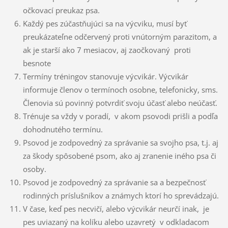
očkovací preukaz psa.
Každý pes zúčastňujúci sa na výcviku, musí byť
preukázateľne odčervený proti vnútorným parazitom, a
ak je starší ako 7 mesiacov, aj zaočkovaný proti
besnote
Termíny tréningov stanovuje výcvikár. Výcvikár
informuje členov o termínoch osobne, telefonicky, sms.
Členovia sú povinný potvrdiť svoju účasť alebo neúčasť.
Trénuje sa vždy v poradí, v akom psovodi prišli a podľa
dohodnutého termínu.
Psovod je zodpovedný za správanie sa svojho psa, t.j. aj
za škody spôsobené psom, ako aj zranenie iného psa či
osoby.
Psovod je zodpovedný za správanie sa a bezpečnosť
rodinných príslušníkov a známych ktorí ho sprevádzajú.
V čase, keď pes necvičí, alebo výcvikár neurčí inak, je
pes uviazaný na kolíku alebo uzavretý v odkladacom