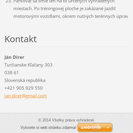
Parkovať sa smie len na to určených vyhradených
miestach. Po tréningovej ploche je zakázané jazdiť
motorovými vozidlami, okrem nutných terénnych úprav
Kontakt
Ján Dírer
Turčianske Kľačany 303
038 61
Slovenská republika
+421 905 929 550
jan.dire
r@gmail.
com
© 2014 Všetky práva vyhradené.
Vytvorte si web stránku zdarma!