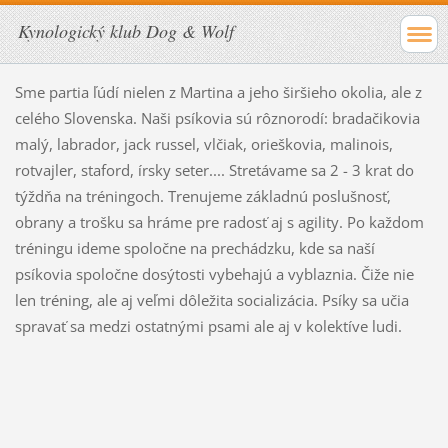
Kynologický klub Dog & Wolf
Sme partia ľúdí nielen z Martina a jeho širšieho okolia, ale z
celého Slovenska. Naši psíkovia sú rôznorodí: bradačikovia
malý, labrador, jack russel, vlčiak, orieškovia, malinois,
rotvajler, staford, írsky seter.... Stretávame sa 2 - 3 krat do
týždňa na tréningoch. Trenujeme základnú poslušnosť,
obrany a trošku sa hráme pre radosť aj s agility. Po každom
tréningu ideme spoločne na prechádzku, kde sa naší
psíkovia spoločne dosýtosti vybehajú a vyblaznia. Čiže nie
len tréning, ale aj veľmi dôležita socializácia. Psíky sa učia
spravať sa medzi ostatnými psami ale aj v kolektíve ludi.