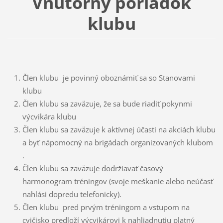
Vnútorný poriadok
klubu
Člen klubu je povinný oboznámiť sa so Stanovami
klubu
Člen klubu sa zaväzuje, že sa bude riadiť pokynmi
výcvikára klubu
Člen klubu sa zaväzuje k aktívnej účasti na akciách klubu
a byť nápomocný na brigádach organizovaných klubom
.
Člen klubu sa zaväzuje dodržiavať časový
harmonogram tréningov (svoje meškanie alebo neúčasť
nahlási dopredu telefonicky).
Člen klubu pred prvým tréningom a vstupom na
cvičisko predloží výcvikárovi k nahliadnutiu platný