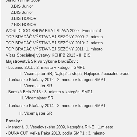
Junior Winner 2009
3.BIS Junior
2.BIS Junior
3.BIS HONOR
2.BIS HONOR
WORLD DOG SHOW BRATISLAVA 2009 : Excelent 4
TOP BRADÁČ VÝSTAVNEJ SEZÓNY 2009: 2. miesto
TOP BRADÁČ VÝSTAVNEJ SEZÓNY 2010: 2. miesto
TOP BRADÁČ VÝSTAVNEJ SEZÓNY 2011: 1. miesto
Víťaz Špeciálnej výstavy KCHPB 2013 - II. BIS
Majstrovstvá SR vo výkone bradáčov :
- Lučenec 2011 : 2. miesto v kategórii SMP1
I. Vicemajster SR, Najlepšia stopa, Najlepšie špeciálne práce
- Turčianske Kľačany 2012 : 2. miesto v kategórii SMP1,
I. Vicemajster SR
- Banská Belá 2013 : 3. miesto v kategórii SMP1
II. Vicemajster SR
- Turčianske Kľačany 2014 : 3. miesto v kategórii SMP1,
II. Vicemajster SR
Preteky :
- Memoriál J. Veselovského 2009, kategória RH-E : 1.miesto
- DUNA CUP Veľká Paka 2013, podľa SMP1 : 3. miesto