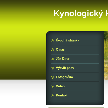
Kynologický 
Úvodná stránka
O nás
Ján Dírer
Výcvik psov
Fotogaléria
Video
Kontakt