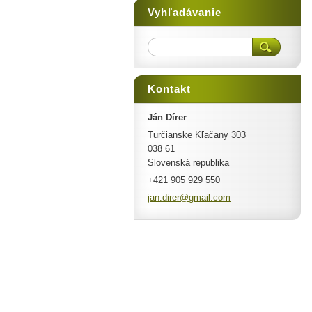
Vyhľadávanie
Kontakt
Ján Dírer
Turčianske Kľačany 303
038 61
Slovenská republika
+421 905 929 550
jan.dire
r@gmail.
com